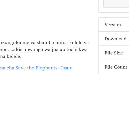
Version
Download
zunguka nje ya shamba hutoa kelele ya
po. Uakisi mwanga wa jua au tochi kwa
File Size
na kelele.
File Count
ma cha Save
t
he Elephants - Issuu