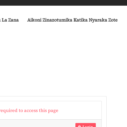
u La Zana
Aikoni Zinazotumika Katika Nyaraka Zote
required to access this page