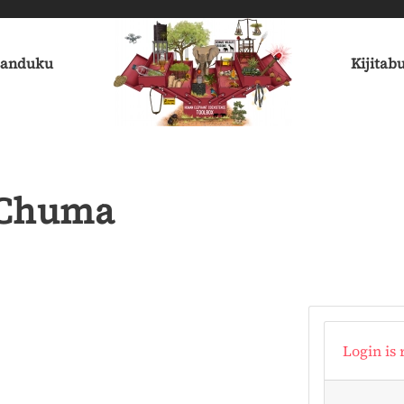
sanduku
Kijitab
 Chuma
Login is 