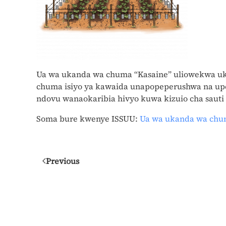
Ua wa ukanda wa chuma “Kasaine” uliowekwa uki
chuma isiyo ya kawaida unapopeperushwa na upe
ndovu wanaokaribia hivyo kuwa kizuio cha sauti 
Soma bure kwenye ISSUU:
Ua wa ukanda wa chu
Previous