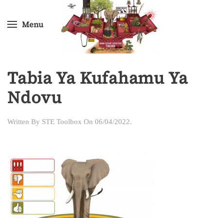
Menu
Skip
to
main
content
Tabia Ya Kufahamu Ya
Ndovu
Written By
STE Toolbox
On
06/04/2022
.